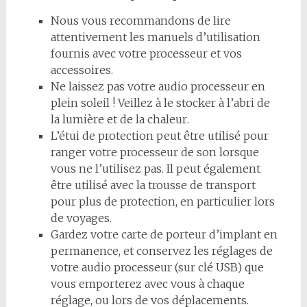
Nous vous recommandons
de l
ire
attentivement
le
s manuels d
’utilisation
fournis avec votre
processeur et vos
accessoires.
Ne laissez pas votre audio processeur en
plein soleil
! Veillez à le stocker à l’abri de
la lumière et
de la chaleur
.
L’étui de protec
ti
on peut être u
ti
lisé pour
ranger votre processeur de son lorsque
vous ne l’u
ti
lisez
pas. Il peut également
être u
ti
lisé avec la trousse de transport
pour plus de protec
ti
on, en par
ti
culier
lors
de voyages.
Gardez votre carte de porteur d’implant en
permanence, et conservez les réglages de
votre audio
processeur (sur clé USB) que
vous emporterez avec vous à chaque
réglage, ou lors de vos
déplacements.