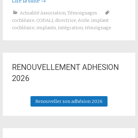
Lire la suite
→
Actualité Association
,
Témoignages
cochléaire
,
CODALI
,
directrice
,
école
,
implant
cochléaire
,
implants
,
intégration
,
témoignage
RENOUVELLEMENT ADHESION
2026
Renouveller son adhésion 2026