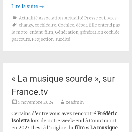
Lire la suite
→
Actualité Association
,
Actualité Presse et Livres
chanzy
,
cochléaire
,
Cochlée
,
débat
,
Elle entend pas
la moto
,
enfant
,
film
,
Génération
,
génération cochlée
,
parcours
,
Projection
,
surdité
« La musique sourde », sur
France.tv
5 novembre 2024
zeadmin
Certains d’entre vous avez rencontré
Frédéric
Isoletta
lors de notre week-end à Courcimont
en 2023. Il est à l’origine du
film « La musique