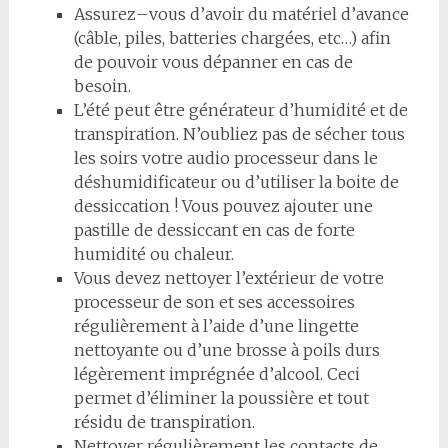
Assurez
–
vous d’avoir du matériel d’avance
(câble, piles,
batteries chargées, etc…) afin
de pouvoir
vous dépanner en cas de
besoin.
L’été peut être générateur d’humidité et de
transpiration. N’oubliez pas de sécher tous
les soirs votre audio processeur dans le
déshumidificateur
ou d’u
ti
liser la boite de
dessicca
ti
on ! Vous pouvez ajouter une
pas
ti
lle de dessiccant en cas de forte
humidité ou chaleur.
Vous devez ne
tt
oyer l’extérieur de votre
processeur de son et ses accessoires
régulièrement à l’aide
d’une linge
tt
e
ne
tt
oyante ou d’une brosse à poils durs
légèrement imprégnée d’alcool. Ceci
permet
d’éliminer la poussière et tout
résidu de transpira
ti
on.
Nettoyer
régulièrement les contacts de