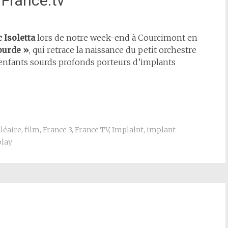
 France.tv
 Isoletta
lors de notre week-end à Courcimont en
ourde »
, qui retrace la naissance du petit orchestre
enfants sourds profonds porteurs d’implants
léaire
,
film
,
France 3
,
France TV
,
Implalnt
,
implant
play