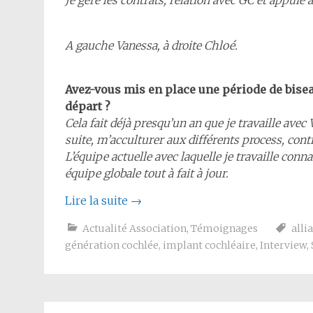
Je gère les contrats, relation avec GC et appuie à
A gauche Vanessa, à droite Chloé.
Avez-vous mis en place une période de bise
départ ?
Cela fait déjà presqu’un an que je travaille avec
suite, m’acculturer aux différents process, contr
L’équipe actuelle avec laquelle je travaille conn
équipe globale tout à fait à jour.
Lire la suite
→
Actualité Association
,
Témoignages
alli
génération cochlée
,
implant cochléaire
,
Interview
,