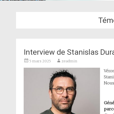
Tém
Interview de Stanislas Dur
5 mars 2025
zeadmin
Véron
Stani
Nous
Génér
parc