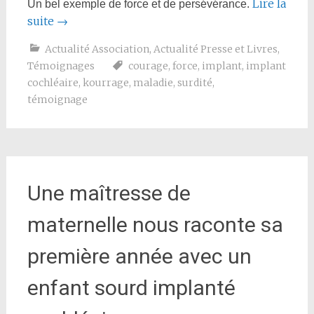
Lire la
Un bel exemple de force et de persévérance.
suite
→
Actualité Association
,
Actualité Presse et Livres
,
Témoignages
courage
,
force
,
implant
,
implant
cochléaire
,
kourrage
,
maladie
,
surdité
,
témoignage
Une maîtresse de
maternelle nous raconte sa
première année avec un
enfant sourd implanté