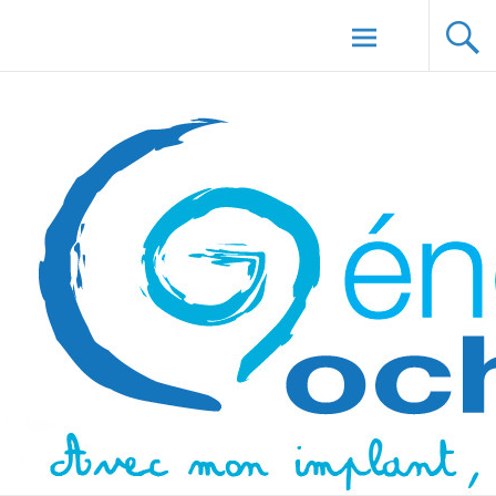
Aller au
Génération Cochlée
contenu
principal