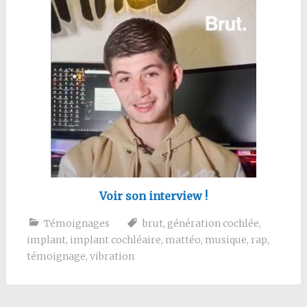
Voir son interview !
Témoignages
brut
,
génération cochlée
,
implant
,
implant cochléaire
,
mattéo
,
musique
,
rap
,
témoignage
,
vibration