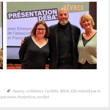
s
chanzy
,
cochléaire
,
Cochlée
,
débat
,
Elle entend pas la
,
parcours
,
Projection
,
surdité