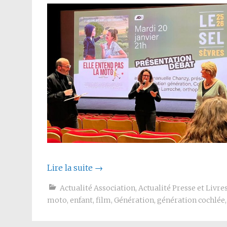
Lire la suite
→
Actualité Association
,
Actualité Presse et Livre
moto
,
enfant
,
film
,
Génération
,
génération cochlée