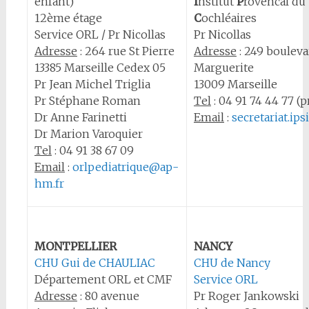
enfant)
I
nstitut
P
rovencal du
12ème étage
C
ochléaires
Service ORL / Pr Nicollas
Pr Nicollas
Adresse
: 264 rue St Pierre
Adresse
: 249 bouleva
13385 Marseille Cedex 05
Marguerite
Pr Jean Michel Triglia
13009 Marseille
Pr Stéphane Roman
Tel
:
04 91 74 44 77 (p
Dr Anne Farinetti
Email
:
secretariat.ip
Dr Marion Varoquier
Tel
:
04 91 38 67 09
Email
:
orlpediatrique@ap-
hm.fr
MONTPELLIER
NANCY
CHU Gui de CHAULIAC
CHU de Nancy
Département ORL et CMF
Service ORL
Adresse
: 80 avenue
Pr Roger Jankowski