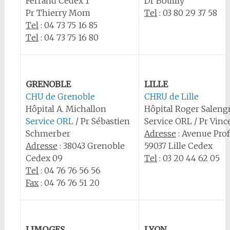
Ferrand Cedex 1
Dr Bouilly
Pr Thierry Mom
Tel
: 03 80 29 37 58
Tel
: 04 73 75 16 85
Tel
: 04 73 75 16 80
GRENOBLE
LILLE
CHU de Grenoble
CHRU de Lille
Hôpital A. Michallon
Hôpital Roger Saleng
Service ORL
/ Pr Sébastien
Service ORL / Pr Vinc
Schmerber
Adresse
: Avenue Prof
Adresse
: 38043 Grenoble
59037 Lille Cedex
Cedex 09
Tel
: 03 20 44 62 05
Tel
: 04 76 76 56 56
Fax
: 04 76 76 51 20
LIMOGES
LYON