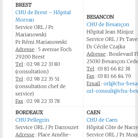
BREST
CHU de Brest – Hôpital
BESANCON
Morvan
CHU de Besançon
Service ORL / Pr
Hôpital Jean Minjoz
Marianowski
Service ORL / Pr Tave
Pr Rémi Marianowski
Dr Cécile Czajka
Adresse
: 5 avenue Foch
Adresse
: Boulevard 
29200 Brest
25030 Besançon Ced
Tel
: 02 98 22 33 80
Tel
: 03 81 66 82 38
(consultation)
Fax
: 03 81 66 84 79
Tel
: 02 98 22 35 51
Email
:
orl@chu-besa
(consultation chef de
orl-consult@chu-bes
service)
Fax
: 02 98 22 33 78
BORDEAUX
CAEN
CHU Pellegrin
CHU de Caen
Service ORL / Pr Darrouzet
Hôpital Côte de Nacr
Adresse
: Place Amélie-
Service ORL / Pr Mor