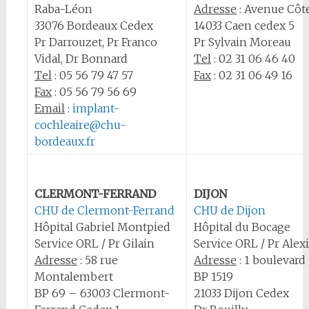
Raba-Léon
Adresse
: Avenue Côt
33076 Bordeaux Cedex
14033 Caen cedex 5
Pr Darrouzet, Pr Franco
Pr Sylvain Moreau
Vidal, Dr Bonnard
Tel
: 02 31 06 46 40
Tel
: 05 56 79 47 57
Fax
: 02 31 06 49 16
Fax
: 05 56 79 56 69
Email
:
implant-
cochleaire@chu-
bordeaux.fr
CLERMONT-FERRAND
DIJON
CHU de Clermont-Ferrand
CHU de Dijon
Hôpital Gabriel Montpied
Hôpital du Bocage
Service ORL / Pr Gilain
Service ORL / Pr Alex
Adresse
: 58 rue
Adresse
: 1 boulevard
Montalembert
BP 1519
BP 69 – 63003 Clermont-
21033 Dijon Cedex