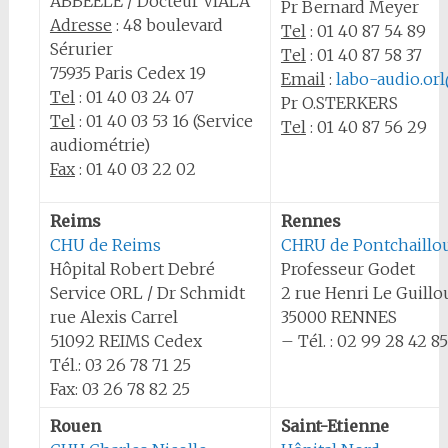
ABBEELE / Docteur VIALA
Pr Bernard Meyer
Adresse
: 48 boulevard
Tel
:
01 40 87 54 89
Sérurier
Tel
:
01 40 87 58 37
75935 Paris Cedex 19
Email
:
labo-audio.orl
Tel
:
01 40 03 24 07
Pr O.STERKERS
Tel
:
01 40 03 53 16 (Service
Tel
:
01 40 87 56 29
audiométrie)
Fax
: 01 40 03 22 02
Reims
Rennes
CHU de Reims
CHRU de Pontchaillo
Hôpital Robert Debré
Professeur Godet
Service ORL / Dr Schmidt
2 rue Henri Le Guillo
rue Alexis Carrel
35000 RENNES
51092 REIMS Cedex
– Tél. : 02 99 28 42 85
Tél.: 03 26 78 71 25
Fax: 03 26 78 82 25
Rouen
Saint-Etienne