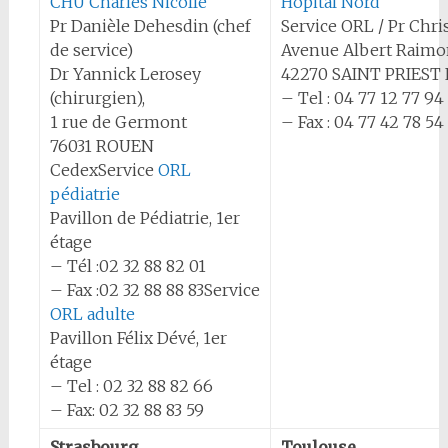
CHU Charles Nicolle
Hôpital Nord
Pr Danièle Dehesdin (chef
Service ORL / Pr Chri
de service)
Avenue Albert Raim
Dr Yannick Lerosey
42270 SAINT PRIEST
(chirurgien),
– Tel : 04 77 12 77 94
1 rue de Germont
– Fax : 04 77 42 78 54
76031 ROUEN
CedexService
ORL
pédiatrie
Pavillon de Pédiatrie, 1er
étage
– Tél :02 32 88 82 01
– Fax :02 32 88 88 83Service
ORL adulte
Pavillon Félix Dévé, 1er
étage
– Tel : 02 32 88 82 66
– Fax: 02 32 88 83 59
Strasbourg
Toulouse