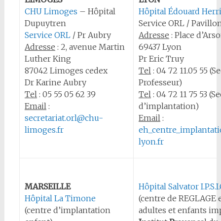
CHU Limoges
– Hôpital
Hôpital Édouard Herr
Dupuytren
Service ORL / Pavillo
Service ORL
/ Pr Aubry
Adresse
: Place d’Ars
Adresse
: 2, avenue Martin
69437 Lyon
Luther King
Pr Eric Truy
87042 Limoges cedex
Tel
: 04 72 11.05 55 (S
Dr Karine Aubry
Professeur)
Tel
: 05 55 05 62 39
Tel
: 04 72 11 75 53 (S
Email
:
d’implantation)
secretariat.orl@chu-
Email
:
limoges.fr
eh_centre_implantat
lyon.fr
MARSEILLE
Hôpital Salvator I.P.S.I
Hôpital La Timone
(centre de REGLAGE e
(centre d’implantation
adultes et enfants im