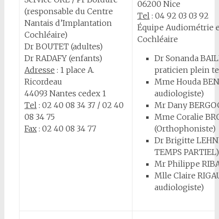
06200 Nice
(responsable du Centre
Tel
:
04 92 03 03 92
Nantais d’Implantation
Équipe Audiométrie e
Cochléaire)
Cochléaire
Dr BOUTET (adultes)
Dr RADAFY (enfants)
Dr Sonanda BAI
Adresse
: 1 place A.
praticien plein 
Ricordeau
Mme Houda BENK
44093 Nantes cedex 1
audiologiste)
Tel
:
02 40 08 34 37 / 02 40
Mr Dany BERGOG
08 34 75
Mme Coralie BR
Fax
: 02 40 08 34 77
(Orthophoniste)
Dr Brigitte LEH
TEMPS PARTIEL)
Mr Philippe RIBA
Mlle Claire RIGA
audiologiste)