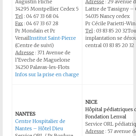
Augustin Fliche
Adresse
: 29 avenue 
34295 Montpellier Cedex 5
Lattre de Tassigny – 
Tel
:
04 67 33 68 04
54035 Nancy cedex
Fax
: 04 67 33 67 28
Pr Cécile Parietti-Win
Pr Mondain et Pr
Tel
:
03 83 85 20 32Tou
Venail
Institut Saint-Pierre
implantation se dérou
(Centre de suivi)
central 03 83 85 20 32
Adresse
: 371 Avenue de
l’Eveche de Maguelone
34250 Palavas-les-Flots
Infos sur la prise en charge
NICE
Hôpital pédiatriques 
NANTES
Fondation Lenval
Centre Hospitalier de
Service ORL pédiatri
Nantes – Hôtel Dieu
Adresse
: 57 avenue de
Service ORL / Pr Bordure