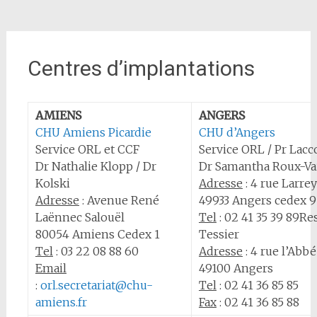
Centres d’implantations
AMIENS
ANGERS
CHU Amiens Picardie
CHU d’Angers
Service ORL et CCF
Service ORL / Pr Lac
Dr Nathalie Klopp / Dr
Dr Samantha Roux-Vai
Kolski
Adresse
: 4 rue Larrey
Adresse
: Avenue René
49933 Angers cedex 9
Laënnec Salouël
Tel
: 02 41 35 39 89R
80054 Amiens Cedex 1
Tessier
Tel
: 03 22 08 88 60
Adresse
: 4 rue l’Ab
Email
49100 Angers
:
orl.secretariat@chu-
Tel
: 02 41 36 85 85
amiens.fr
Fax
: 02 41 36 85 88