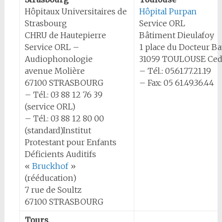
Hôpitaux Universitaires de
Hôpital Purpan
Strasbourg
Service ORL
CHRU de Hautepierre
Bâtiment Dieulafoy
Service ORL –
1 place du Docteur Ba
Audiophonologie
31059 TOULOUSE Ced
avenue Molière
– Tél.: 05.61.77.21.19
67100 STRASBOURG
– Fax: 05 61.49.36.44
– Tél.: 03 88 12 76 39
(service ORL)
– Tél.: 03 88 12 80 00
(standard)Institut
Protestant pour Enfants
Déficients Auditifs
«
Bruckhof
»
(rééducation)
7 rue de Soultz
67100 STRASBOURG
Tours