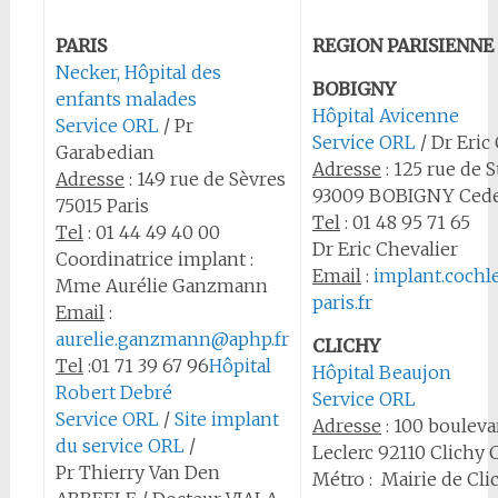
PARIS
REGION PARISIENNE
Necker, Hôpital des
BOBIGNY
enfants malades
Hôpital Avicenne
Service ORL
/ Pr
Service ORL
/ Dr Eric
Garabedian
Adresse
: 125 rue de 
Adresse
: 149 rue de Sèvres
93009 BOBIGNY Ced
75015 Paris
Tel
:
01 48 95 71 65
Tel
: 01 44 49 40 00
Dr Eric Chevalier
Coordinatrice implant :
Email
:
implant.cochl
Mme Aurélie Ganzmann
paris.fr
Email
:
aurelie.ganzmann@aphp.fr
CLICHY
Tel
:
01 71 39 67 96
Hôpital
Hôpital Beaujon
Robert Debré
Service ORL
Service ORL
/
Site implant
Adresse
: 100 bouleva
du service ORL
/
Leclerc 92110 Clichy
Pr Thierry Van Den
Métro : Mairie de Clic