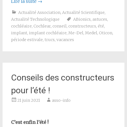
Lire la suite
→
Actualité Association
,
Actualité Scientifique
,
Actualité Technologique
ABionics
,
astuces
,
cochléaire
,
Cochlear
,
conseil
,
constructeurs
,
été
,
implant
,
implant cochléaire
,
Me-Del
,
Medel
,
Oticon
,
période estivale
,
trucs
,
vacances
Conseils des constructeurs
pour l’été !
21 juin 2021
asso-info
C’est enfin l’été !