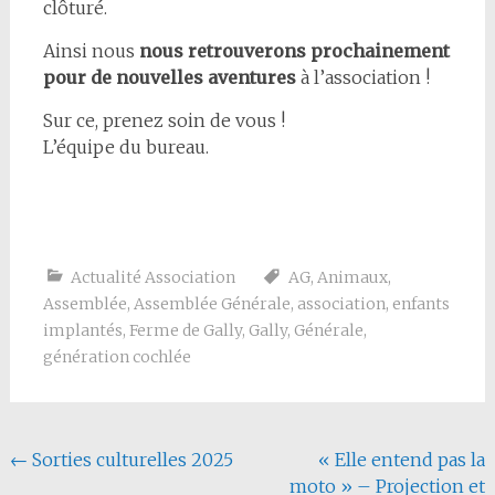
clôturé.
Ainsi nous
nous retrouverons prochainement
pour de nouvelles aventures
à l’association !
Sur ce, prenez soin de vous !
L’équipe du bureau.
Actualité Association
AG
,
Animaux
,
Assemblée
,
Assemblée Générale
,
association
,
enfants
implantés
,
Ferme de Gally
,
Gally
,
Générale
,
génération cochlée
Navigation de l'article
←
Sorties culturelles 2025
« Elle entend pas la
moto » – Projection et