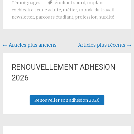
Témoignages
étudiant sourd
,
implant
cochléaire
,
jeune adulte
,
métier
,
monde du travail
,
newsletter
,
parcours étudiant
,
profession
,
surdité
Navigation au sein des articles
←
Articles plus anciens
Articles plus récents
→
RENOUVELLEMENT ADHESION
2026
Renouveller son adhésion 2026