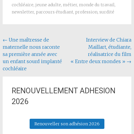
cochléaire
,
jeune adulte
,
métier
,
monde du travail
,
newsletter
,
parcours étudiant
,
profession
,
surdité
Navigation de l'article
←
Une maîtresse de
Interview de Chiara
maternelle nous raconte
Maillart, étudiante,
sa première année avec
réalisatrice du film
un enfant sourd implanté
« Entre deux mondes »
→
cochléaire
RENOUVELLEMENT ADHESION
2026
Renouveller son adhésion 2026