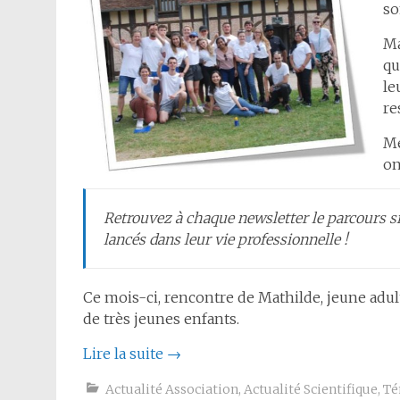
so
Ma
qu
le
re
Me
on
Retrouvez à chaque newsletter le parcours s
lancés dans leur vie professionnelle !
Ce mois-ci, rencontre de Mathilde, jeune adulte
de très jeunes enfants.
Lire la suite
→
Actualité Association
,
Actualité Scientifique
,
Té