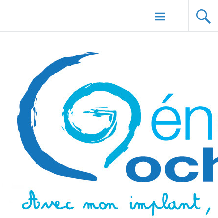
Aller au
Génération Cochlée
contenu
principal