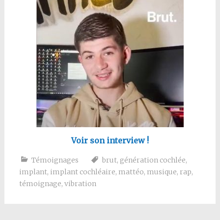
Voir son interview !
Témoignages
brut
,
génération cochlée
,
implant
,
implant cochléaire
,
mattéo
,
musique
,
rap
,
témoignage
,
vibration