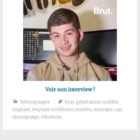
Voir son interview !
Témoignages
brut
,
génération cochlée
,
implant
,
implant cochléaire
,
mattéo
,
musique
,
rap
,
témoignage
,
vibration