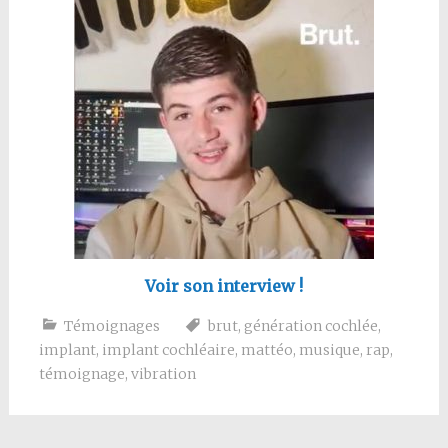
Voir son interview !
Témoignages
brut
,
génération cochlée
,
implant
,
implant cochléaire
,
mattéo
,
musique
,
rap
,
témoignage
,
vibration