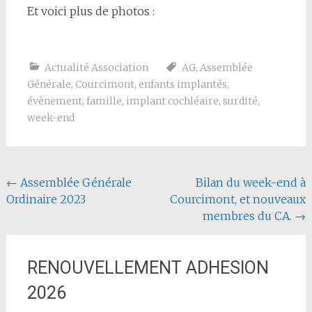
Et voici plus de photos :
Actualité Association
AG
,
Assemblée
Générale
,
Courcimont
,
enfants implantés
,
évènement
,
famille
,
implant cochléaire
,
surdité
,
week-end
Navigation de l'article
←
Assemblée Générale
Bilan du week-end à
Ordinaire 2023
Courcimont, et nouveaux
membres du CA.
→
RENOUVELLEMENT ADHESION
2026