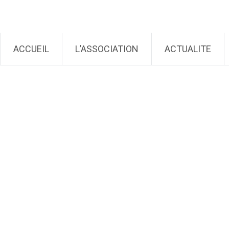
Génération Cochlée
Aller au contenu principal
ACCUEIL
L’ASSOCIATION
ACTUALITE