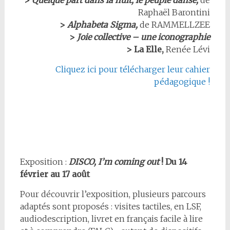
>
Quelque part dans la nuit, le peuple danse,
de
Raphaël Barontini
>
Alphabeta Sigma,
de RAMMELLZEE
>
Joie collective – une iconographie
>
La Elle,
Renée Lévi
Cliquez ici pour télécharger leur cahier
pédagogique !
Exposition :
DISCO, I’m coming out
! Du 14
février au 17 août
Pour découvrir l’exposition, plusieurs parcours
adaptés sont proposés : visites tactiles, en LSF,
audiodescription, livret en français facile à lire