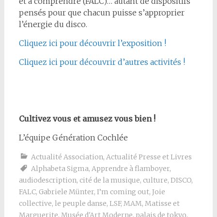
et à comprendre (FALC)… autant de dispositifs
pensés pour que chacun puisse s’approprier
l’énergie du disco.
Cliquez ici pour découvrir l’exposition !
Cliquez ici pour découvrir d’autres activités !
Cultivez vous et amusez vous bien !
L’équipe Génération Cochlée
Actualité Association
,
Actualité Presse et Livres
Alphabeta Sigma
,
Apprendre à flamboyer
,
audiodescription
,
cité de la musique
,
culture
,
DISCO
,
FALC
,
Gabriele Münter
,
I’m coming out
,
Joie
collective
,
le peuple danse
,
LSF
,
MAM
,
Matisse et
Marguerite
,
Musée d'Art Moderne
,
palais de tokyo
,