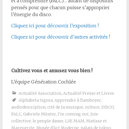
et à comprendre (FALC)… autant de dispositifs
pensés pour que chacun puisse s’approprier
l’énergie du disco.
Cliquez ici pour découvrir l’exposition !
Cliquez ici pour découvrir d’autres activités !
Cultivez vous et amusez vous bien !
L’équipe Génération Cochlée
Actualité Association
,
Actualité Presse et Livres
Alphabeta Sigma
,
Apprendre à flamboyer
,
audiodescription
,
cité de la musique
,
culture
,
DISCO
,
FALC
,
Gabriele Münter
,
I’m coming out
,
Joie
collective
,
le peuple danse
,
LSF
,
MAM
,
Matisse et
Marguerite
,
Musée d'Art Moderne
,
palais de tokyo
,