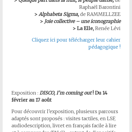
>
Quelque part dans la nuit, le peuple danse,
de
Raphaël Barontini
>
Alphabeta Sigma,
de RAMMELLZEE
>
Joie collective – une iconographie
>
La Elle,
Renée Lévi
Cliquez ici pour télécharger leur cahier
pédagogique !
Exposition :
DISCO, I’m coming out
! Du 14
février au 17 août
Pour découvrir l’exposition, plusieurs parcours
adaptés sont proposés : visites tactiles, en LSF,
audiodescription, livret en français facile à lire