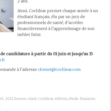
2 ans.
Ainsi, Cochlear permet chaque année à un
étudiant français, élu par un jury de
professionnels de santé, d’accéder
financièrement à l’apprentissage de son
métier futur.
e candidature à partir du 01 juin et jusqu’au 15
.fr
 demande à l’adresse
cfosset@cochlear.com
2è
,
2021
,
bourse
,
clark
,
Cochlear
,
édition
,
étude
,
financier
,
e