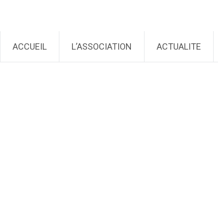
Génération Cochlée
Aller au contenu principal
ACCUEIL
L’ASSOCIATION
ACTUALITE