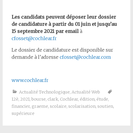
Les candidats peuvent déposer leur dossier
de candidature à partir du 01 juin et jusqu’au
15 septembre 2021 par email
à
cfosset@cochlear.fr
Le dossier de candidature est disponible sur
demande à l’adresse
cfosset@cochlear.com
www.cochlear.fr
Actualité Technologique
,
Actualité Web
12è
,
2021
,
bourse
,
clark
,
Cochlear
,
édition
,
étude
,
financier
,
graeme
,
scolaire
,
scolarisation
,
soutien
,
supérieure