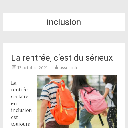
inclusion
La rentrée, c’est du sérieux
13 octobre 2021
asso-info
La
rentrée
scolaire
en
inclusion
est
toujours